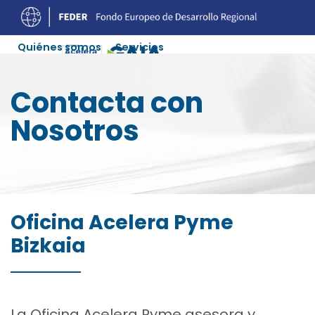
Quiénes somos
Servicios
Experiencias Digitalización
Ofertas Soluciones
Contacta con
Agenda
Recursos
Colaboradores
Contacto
Nosotros
Oficina Acelera Pyme
Bizkaia
La Oficina Acelera Pyme asesora y