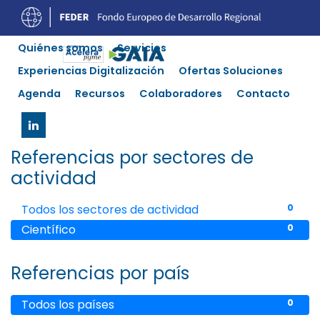
Quiénes somos
Servicios
Nuestras referencias
Experiencias Digitalización
Ofertas Soluciones
Agenda
Recursos
Colaboradores
Contacto
Con la confianza de millones
en todo el mundo
Referencias por sectores de
actividad
Todos los sectores de actividad
0
Científico
0
Referencias por país
Todos los países
0