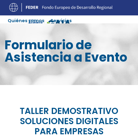
Quiénes somos
Servicios
Experiencias Digitalización
Ofertas Soluciones
Formulario de
Agenda
Recursos
Colaboradores
Contacto
Asistencia a Evento
TALLER DEMOSTRATIVO
SOLUCIONES DIGITALES
PARA EMPRESAS