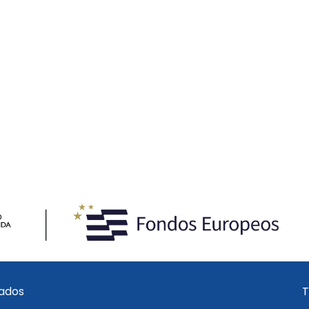
vados
T